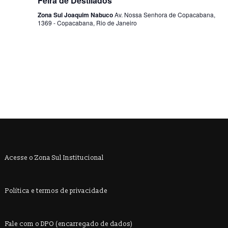
s
Feira de Destilados
Zona Sul Joaquim Nabuco
Av. Nossa Senhora de Copacabana,
d
1369 - Copacabana, Rio de Janeiro
e
E
v
e
n
t
Acesse o Zona Sul Institucional
o
s
Política e termos de privacidade
Fale com o DPO (encarregado de dados)