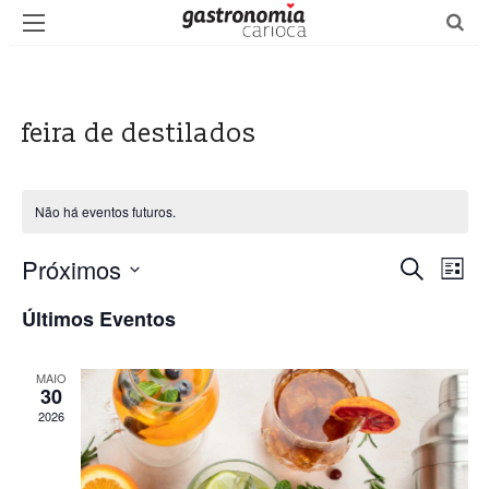
feira de destilados
Não há eventos futuros.
Próximos
N
Procurar
P
Lista
eventos
Selecione
a
e
Últimos Eventos
a
v
data.
s
e
MAIO
30
q
g
2026
u
a