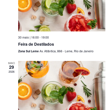
ç
i
ã
s
o
a
d
e
o
30 maio | 16:00
-
19:00
v
n
Feira de Destilados
i
Zona Sul Leme
Av. Atlântica, 866 - Leme, Rio de Janeiro
a
s
MAIO
v
29
u
2026
e
a
l
g
E
a
v
ç
e