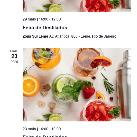
ã
n
t
29 maio | 16:00
-
19:00
o
Feira de Destilados
o
d
Zona Sul Leme
Av. Atlântica, 866 - Leme, Rio de Janeiro
e
MAIO
23
v
2026
i
s
u
a
i
23 maio | 16:00
-
19:00