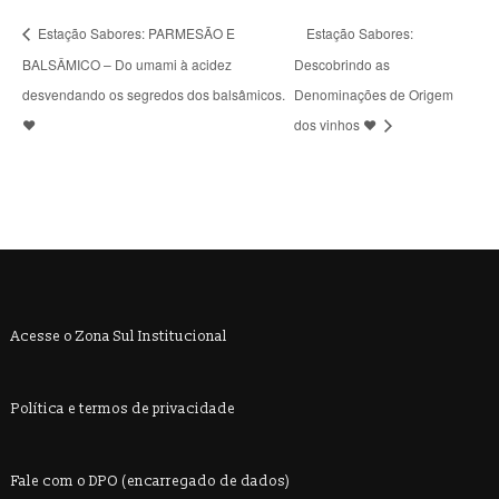
Estação Sabores: PARMESÃO E
Estação Sabores:
BALSÂMICO – Do umami à acidez
Descobrindo as
desvendando os segredos dos balsâmicos.
Denominações de Origem
❤️
dos vinhos ❤️
Acesse o Zona Sul Institucional
Política e termos de privacidade
Fale com o DPO (encarregado de dados)