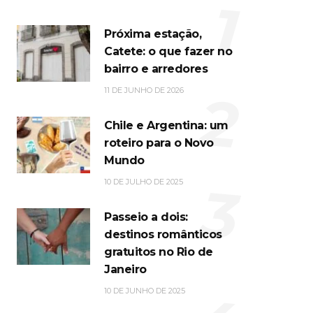
1
Próxima estação,
Catete: o que fazer no
bairro e arredores
2
11 DE JUNHO DE 2026
Chile e Argentina: um
roteiro para o Novo
Mundo
3
10 DE JULHO DE 2025
Passeio a dois:
destinos românticos
gratuitos no Rio de
Janeiro
10 DE JUNHO DE 2025