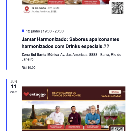
ã
n
t
o
o
d
Destacado
12 junho | 19:00
-
20:30
Jantar Harmonizado: Sabores apaixonantes
e
harmonizados com Drinks especiais.??
Zona Sul Santa Mônica
Av. das Américas, 8888 - Barra, Rio de
v
Janeiro
i
R$110,00
s
JUN
11
2026
u
a
i