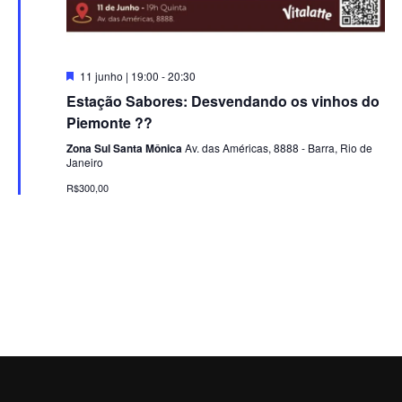
s
d
e
Destacado
11 junho | 19:00
-
20:30
Estação Sabores: Desvendando os vinhos do
E
Piemonte ??
v
Zona Sul Santa Mônica
Av. das Américas, 8888 - Barra, Rio de
Janeiro
e
R$300,00
n
t
o
s