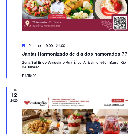
ç
i
ã
s
o
a
d
e
o
Destacado
12 junho | 19:00
-
21:00
v
n
Jantar Harmonizado de dia dos namorados ??
i
Zona Sul Érico Veríssimo
Rua Érico Veríssimo, 565 - Barra, Rio
a
de Janeiro
s
R$250,00
v
u
e
JUN
a
12
2026
l
g
E
a
v
ç
e