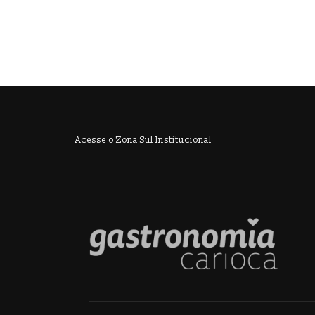
a
v
e
g
a
Acesse o Zona Sul Institucional
ç
ã
o
d
e
v