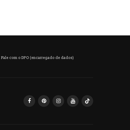
s
u
a
l
E
v
Fale com o DPO (encarregado de dados)
e
n
t
o