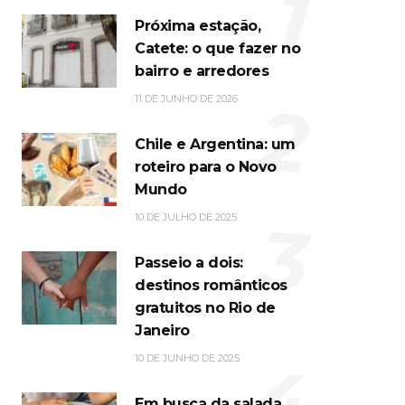
1
Próxima estação,
Catete: o que fazer no
bairro e arredores
2
11 DE JUNHO DE 2026
Chile e Argentina: um
roteiro para o Novo
Mundo
3
10 DE JULHO DE 2025
Passeio a dois:
destinos românticos
gratuitos no Rio de
Janeiro
4
10 DE JUNHO DE 2025
Em busca da salada