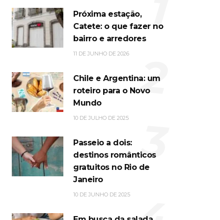
1
Próxima estação,
Catete: o que fazer no
bairro e arredores
2
11 DE JUNHO DE 2026
Chile e Argentina: um
roteiro para o Novo
Mundo
3
10 DE JULHO DE 2025
Passeio a dois:
destinos românticos
gratuitos no Rio de
Janeiro
4
10 DE JUNHO DE 2025
Em busca da salada