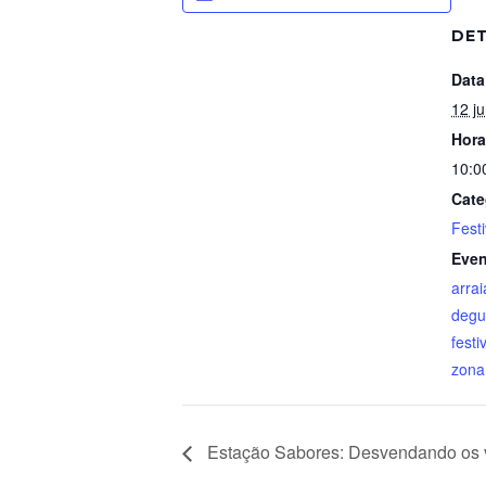
DE
Data
12 j
Hora
10:0
Cate
Fest
Even
arrai
degu
festi
zona
Estação Sabores: Desvendando os 