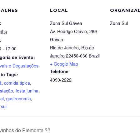
TALHES
LOCAL
ORGANIZA
:
Zona Sul Gávea
Zona Sul
unho
Av. Rodrigo Otávio, 269 -
Gávea
:
Rio de Janeiro
,
Rio de
0 - 17:00
Janeiro
22450-060
Brazil
goria de Evento:
+ Google Map
ivais e Degustações
Telefone
to Tags:
4090-2222
á
,
comida tipica
,
stação
,
festa junina
,
val
,
gastronomia
,
 sul
vinhos do Piemonte ??