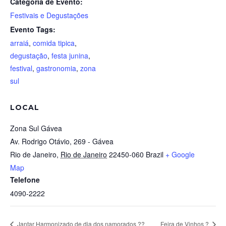
Categoria de Evento:
Festivais e Degustações
Evento Tags:
arraiá
,
comida tipica
,
degustação
,
festa junina
,
festival
,
gastronomia
,
zona
sul
LOCAL
Zona Sul Gávea
Av. Rodrigo Otávio, 269 - Gávea
Rio de Janeiro
,
Rio de Janeiro
22450-060
Brazil
+ Google
Map
Telefone
4090-2222
Jantar Harmonizado de dia dos namorados ??
Feira de Vinhos ?