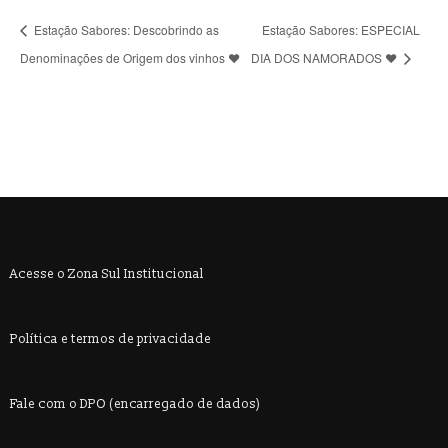
Estação Sabores: Descobrindo as
Estação Sabores: ESPECIAL
Denominações de Origem dos vinhos ❤️
DIA DOS NAMORADOS ❤️
Acesse o Zona Sul Institucional
Política e termos de privacidade
Fale com o DPO (encarregado de dados)