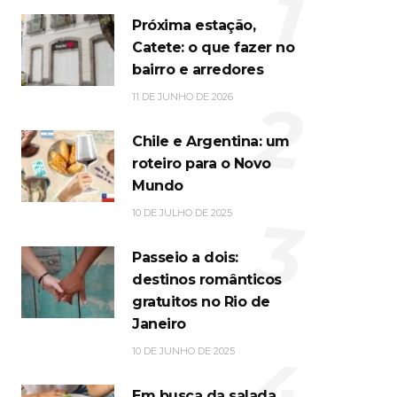
1
Próxima estação,
Catete: o que fazer no
bairro e arredores
2
11 DE JUNHO DE 2026
Chile e Argentina: um
roteiro para o Novo
Mundo
3
10 DE JULHO DE 2025
Passeio a dois:
destinos românticos
gratuitos no Rio de
Janeiro
4
10 DE JUNHO DE 2025
Em busca da salada