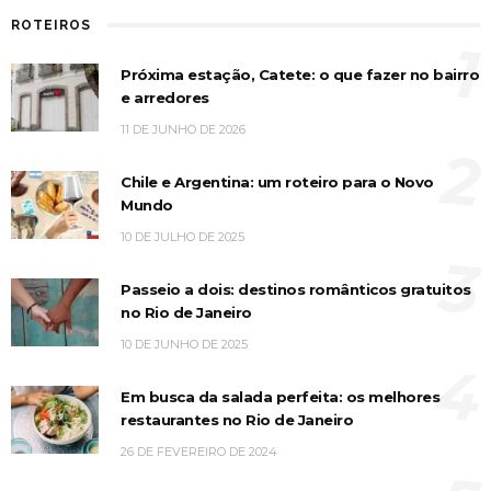
ROTEIROS
1
Próxima estação, Catete: o que fazer no bairro
e arredores
11 DE JUNHO DE 2026
2
Chile e Argentina: um roteiro para o Novo
Mundo
10 DE JULHO DE 2025
3
Passeio a dois: destinos românticos gratuitos
no Rio de Janeiro
10 DE JUNHO DE 2025
4
Em busca da salada perfeita: os melhores
restaurantes no Rio de Janeiro
26 DE FEVEREIRO DE 2024