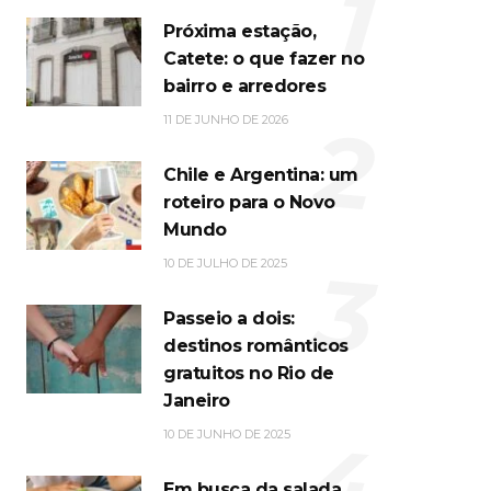
1
Próxima estação,
Catete: o que fazer no
bairro e arredores
2
11 DE JUNHO DE 2026
Chile e Argentina: um
roteiro para o Novo
Mundo
3
10 DE JULHO DE 2025
Passeio a dois:
destinos românticos
gratuitos no Rio de
Janeiro
4
10 DE JUNHO DE 2025
Em busca da salada