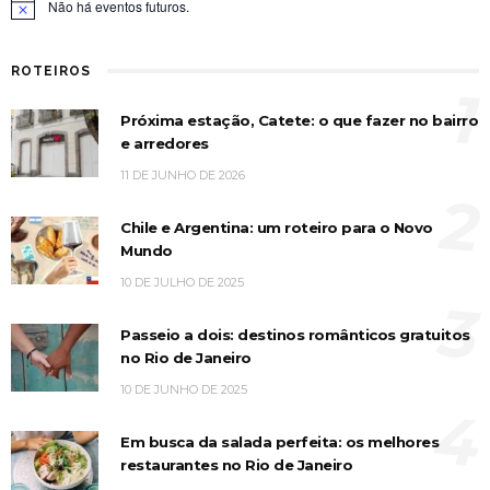
Não há eventos futuros.
Notice
ROTEIROS
1
Próxima estação, Catete: o que fazer no bairro
e arredores
11 DE JUNHO DE 2026
2
Chile e Argentina: um roteiro para o Novo
Mundo
10 DE JULHO DE 2025
3
Passeio a dois: destinos românticos gratuitos
no Rio de Janeiro
10 DE JUNHO DE 2025
4
Em busca da salada perfeita: os melhores
restaurantes no Rio de Janeiro