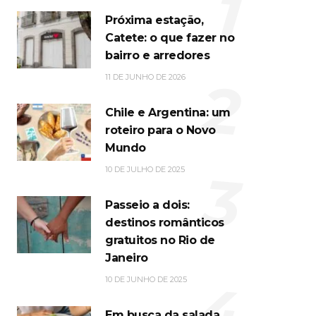
1
Próxima estação,
Catete: o que fazer no
bairro e arredores
2
11 DE JUNHO DE 2026
Chile e Argentina: um
roteiro para o Novo
Mundo
3
10 DE JULHO DE 2025
Passeio a dois:
destinos românticos
gratuitos no Rio de
Janeiro
4
10 DE JUNHO DE 2025
Em busca da salada