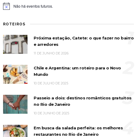
Não há eventos futuros.
Notice
ROTEIROS
1
Próxima estação, Catete: o que fazer no bairro
e arredores
11 DE JUNHO DE 2026
2
Chile e Argentina: um roteiro para o Novo
Mundo
10 DE JULHO DE 2025
3
Passeio a dois: destinos românticos gratuitos
no Rio de Janeiro
10 DE JUNHO DE 2025
4
Em busca da salada perfeita: os melhores
restaurantes no Rio de Janeiro