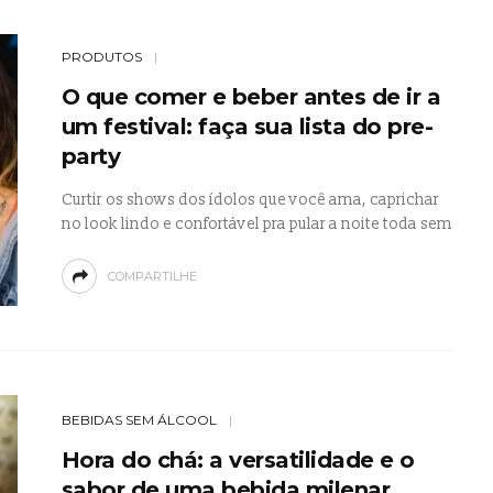
PRODUTOS
O que comer e beber antes de ir a
um festival: faça sua lista do pre-
party
Curtir os shows dos ídolos que você ama, caprichar
no look lindo e confortável pra pular a noite toda sem
COMPARTILHE
BEBIDAS SEM ÁLCOOL
Hora do chá: a versatilidade e o
sabor de uma bebida milenar