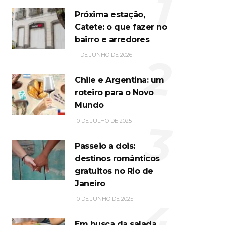
1
Próxima estação,
Catete: o que fazer no
bairro e arredores
2
11 DE JUNHO DE 2026
Chile e Argentina: um
roteiro para o Novo
Mundo
3
10 DE JULHO DE 2025
Passeio a dois:
destinos românticos
gratuitos no Rio de
Janeiro
4
10 DE JUNHO DE 2025
Em busca da salada