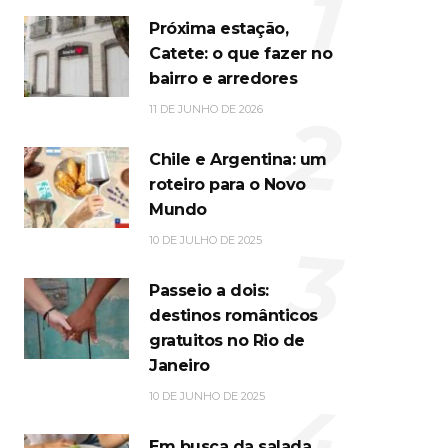
1
Próxima estação,
Catete: o que fazer no
bairro e arredores
2
11 DE JUNHO DE 2026
Chile e Argentina: um
roteiro para o Novo
Mundo
3
10 DE JULHO DE 2025
Passeio a dois:
destinos românticos
gratuitos no Rio de
Janeiro
4
10 DE JUNHO DE 2025
Em busca da salada