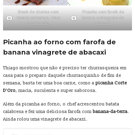
Steak de chorizo com
Picanha com farofa de
risotto carbonara. Foto:
banana e vinagrete de
divulgação.
abacaxi.
Picanha ao forno com farofa de
banana vinagrete de abacaxi
Thiago mostrou que não é preciso ter churrasqueira em
casa para o preparo daquele churrasquinho de fim de
semana, basta ter uma boa carne, como a
picanha Corte
D’Oro
, macia, suculenta e super saborosa.
Além da picanha ao forno, o chef acrescentou batata
calabresa e fez uma deliciosa farofa com
banana-da-terra
.
Ainda rolou uma vinagrete de abacaxi.