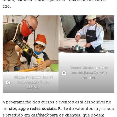
220.
Expert Christophe Lidy
em oficina na Estação
Oficina Pequeno Expert
Sabores.
de aromatização de
azeites.
A programação dos cursos e eventos está disponível no
no
site, app
e
redes sociais
. Parte do valor dos ingressos
é revertido em
cashback
para os clientes, que podem