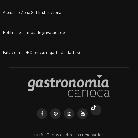
ã
n
Acesse o Zona Sul Institucional
t
o
o
d
Política e termos de privacidade
e
Fale com o DPO (encarregado de dados)
v
i
s
u
a
i
2026 – Todos os direitos reservados.