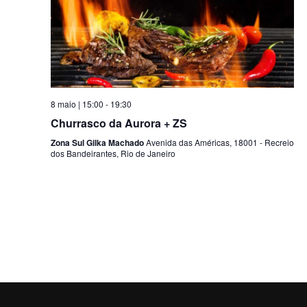
ç
i
ã
s
o
a
d
e
o
8 maio | 15:00
-
19:30
v
n
Churrasco da Aurora + ZS
i
Zona Sul Gilka Machado
Avenida das Américas, 18001 - Recreio
a
dos Bandeirantes, Rio de Janeiro
s
v
u
e
a
l
g
E
a
v
ç
e