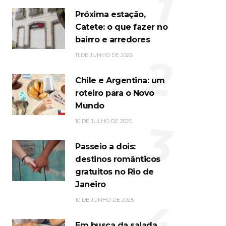
1
Próxima estação,
Catete: o que fazer no
bairro e arredores
2
11 DE JUNHO DE 2026
Chile e Argentina: um
roteiro para o Novo
Mundo
3
10 DE JULHO DE 2025
Passeio a dois:
destinos românticos
gratuitos no Rio de
Janeiro
4
10 DE JUNHO DE 2025
Em busca da salada