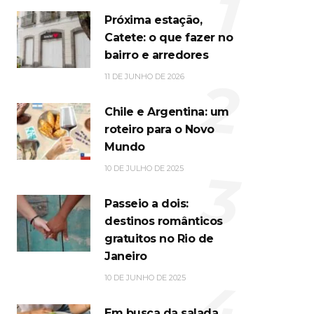
1
Próxima estação,
Catete: o que fazer no
bairro e arredores
2
11 DE JUNHO DE 2026
Chile e Argentina: um
roteiro para o Novo
Mundo
3
10 DE JULHO DE 2025
Passeio a dois:
destinos românticos
gratuitos no Rio de
Janeiro
4
10 DE JUNHO DE 2025
Em busca da salada