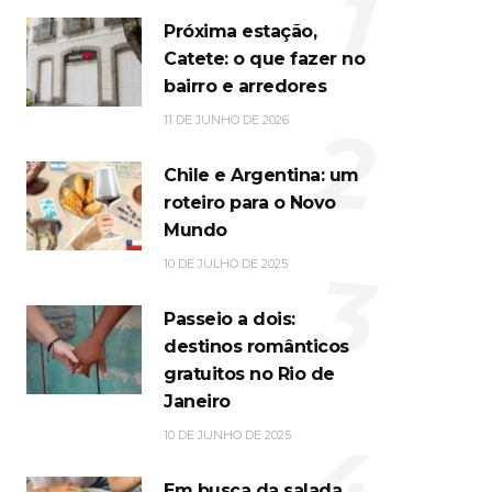
1
Próxima estação,
Catete: o que fazer no
bairro e arredores
2
11 DE JUNHO DE 2026
Chile e Argentina: um
roteiro para o Novo
Mundo
3
10 DE JULHO DE 2025
Passeio a dois:
destinos românticos
gratuitos no Rio de
Janeiro
4
10 DE JUNHO DE 2025
Em busca da salada