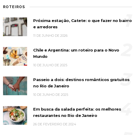
ROTEIROS
1
Próxima estação, Catete: o que fazer no bairro
e arredores
11 DE JUNHO DE 2026
2
Chile e Argentina: um roteiro para o Novo
Mundo
10 DE JULHO DE 2025
3
Passeio a dois: destinos românticos gratuitos
no Rio de Janeiro
10 DE JUNHO DE 2025
4
Em busca da salada perfeita: os melhores
restaurantes no Rio de Janeiro
26 DE FEVEREIRO DE 2024