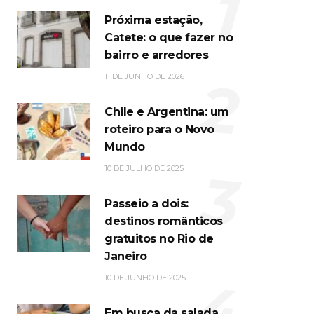
1
Próxima estação,
Catete: o que fazer no
bairro e arredores
2
11 DE JUNHO DE 2026
Chile e Argentina: um
roteiro para o Novo
Mundo
3
10 DE JULHO DE 2025
Passeio a dois:
destinos românticos
gratuitos no Rio de
Janeiro
4
10 DE JUNHO DE 2025
Em busca da salada