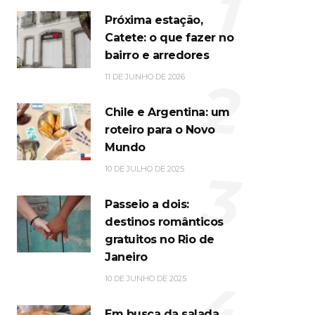
1
Próxima estação,
Catete: o que fazer no
bairro e arredores
2
11 DE JUNHO DE 2026
Chile e Argentina: um
roteiro para o Novo
Mundo
3
10 DE JULHO DE 2025
Passeio a dois:
destinos românticos
gratuitos no Rio de
Janeiro
4
10 DE JUNHO DE 2025
Em busca da salada