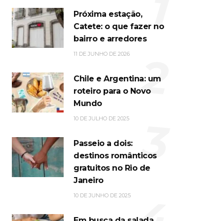
1
Próxima estação,
Catete: o que fazer no
bairro e arredores
2
11 DE JUNHO DE 2026
Chile e Argentina: um
roteiro para o Novo
Mundo
3
10 DE JULHO DE 2025
Passeio a dois:
destinos românticos
gratuitos no Rio de
Janeiro
4
10 DE JUNHO DE 2025
Em busca da salada