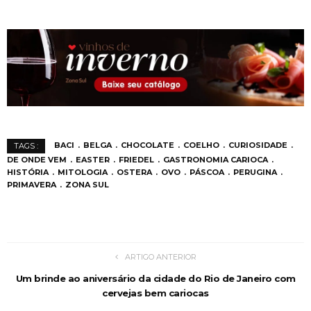
BACI
BELGA
CHOCOLATE
COELHO
CURIOSIDADE
TAGS :
DE ONDE VEM
EASTER
FRIEDEL
GASTRONOMIA CARIOCA
HISTÓRIA
MITOLOGIA
OSTERA
OVO
PÁSCOA
PERUGINA
PRIMAVERA
ZONA SUL
ARTIGO ANTERIOR
Um brinde ao aniversário da cidade do Rio de Janeiro com
cervejas bem cariocas