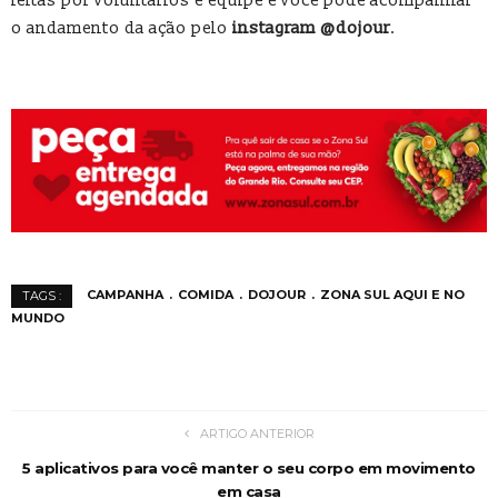
feitas por voluntários e equipe e você pode acompanhar
o andamento da ação pelo
instagram @dojour
.
CAMPANHA
COMIDA
DOJOUR
ZONA SUL AQUI E NO
TAGS :
MUNDO
ARTIGO ANTERIOR
5 aplicativos para você manter o seu corpo em movimento
em casa