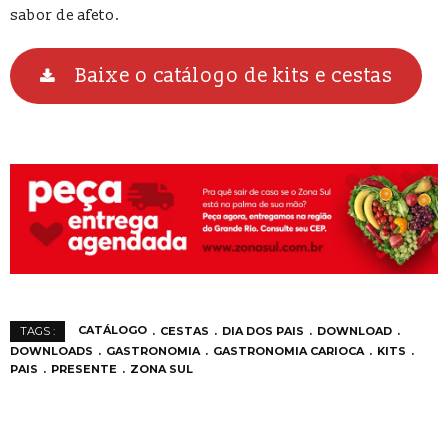
sabor de afeto.
Baixe o catálogo de kits e cestas
CATÁLOGO
CESTAS
DIA DOS PAIS
DOWNLOAD
TAGS :
DOWNLOADS
GASTRONOMIA
GASTRONOMIA CARIOCA
KITS
PAIS
PRESENTE
ZONA SUL