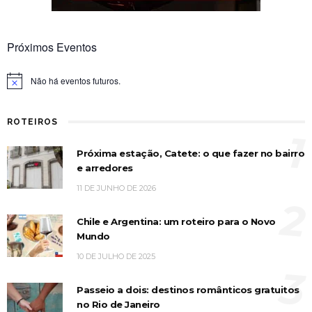
Próximos Eventos
Não há eventos futuros.
Notice
ROTEIROS
1
Próxima estação, Catete: o que fazer no bairro
e arredores
11 DE JUNHO DE 2026
2
Chile e Argentina: um roteiro para o Novo
Mundo
10 DE JULHO DE 2025
3
Passeio a dois: destinos românticos gratuitos
no Rio de Janeiro