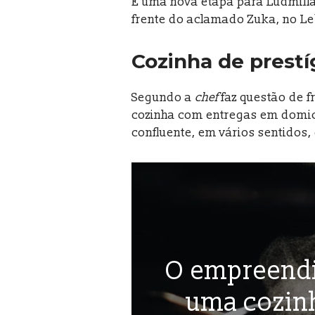
É uma nova etapa para Ludmilla
frente do aclamado Zuka, no L
Cozinha de prest
Segundo a
chef
faz questão de f
cozinha com entregas em domicíl
confluente, em vários sentidos
O empreendi
uma cozin