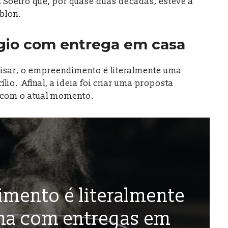
 Soeiro que, por quase duas décadas, esteve à
eblon.
ígio com entrega em casa
risar, o empreendimento é literalmente uma
io. Afinal, a ideia foi criar uma proposta
, com o atual momento.
mento é literalmente
ha com entregas em