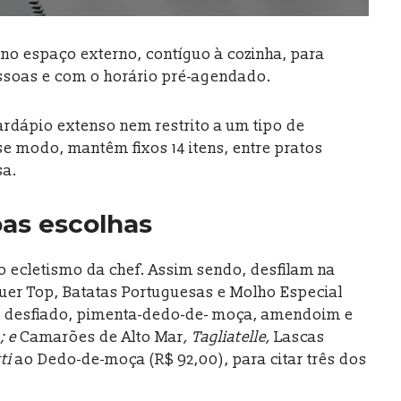
no espaço externo, contíguo à cozinha, para
ssoas e com o horário pré-agendado.
ardápio extenso nem restrito a um tipo de
se modo, mantêm fixos 14 itens, entre pratos
sa.
oas escolhas
o ecletismo da chef. Assim sendo, desfilam na
r Top, Batatas Portuguesas e Molho Especial
go desfiado, pimenta-dedo-de- moça, amendoim e
; e
Camarões de Alto Mar
, Tagliatelle,
Lascas
ti
ao Dedo-de-moça (R$ 92,00), para citar três dos