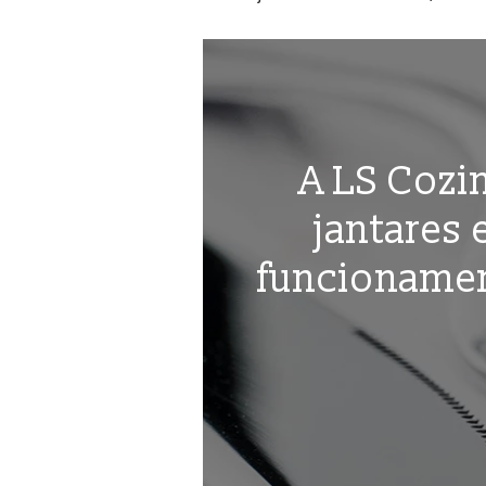
A LS Cozi
jantares 
funcionamen