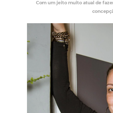
Com um jeito muito atual de faze
concepçã