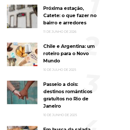
1
Próxima estação,
Catete: o que fazer no
bairro e arredores
2
11 DE JUNHO DE 2026
Chile e Argentina: um
roteiro para o Novo
Mundo
3
10 DE JULHO DE 2025
Passeio a dois:
destinos românticos
gratuitos no Rio de
Janeiro
4
10 DE JUNHO DE 2025
Em busca da salada