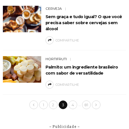
CERVEJA
Sem graça e tudo igual? O que você
precisa saber sobre cervejas sem
álcool
COMPARTILHE
HORTIFRUTI
Palmito: um ingrediente brasileiro
com sabor de versatilidade
COMPARTILHE
…
1
2
3
4
81
– Publicidade –