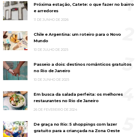
1
Próxima estação, Catete: o que fazer no bairro
e arredores
11 DE JUNHO DE 2026
2
Chile e Argentina: um roteiro para o Novo
Mundo
10 DE JULHO DE 2025
3
Passeio a dois: destinos românticos gratuitos
no Rio de Janeiro
10 DE JUNHO DE 2025
4
Em busca da salada perfeita: os melhores
restaurantes no Rio de Janeiro
26 DE FEVEREIRO DE 2024
5
De graça no Rio: 5 shoppings com lazer
gratuito para a criançada na Zona Oeste