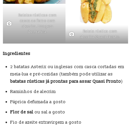
Batatas rústicas com
casca ao forno com
alecrim. Imagem
Batata rústica com
ilustrativa.
alecrim Quasi Pronto.
Ingredientes
2 batatas Asterix ou inglesas com casca cortadas em
meia-lua e pré-cozidas (também pode utilizar as
batatas rústicas já prontas para assar Quasi Pronto
)
Raminhos de alecrim
Páprica defumada a gosto
Flor de sal
ou sal a gosto
Fio de azeite extravirgem a gosto