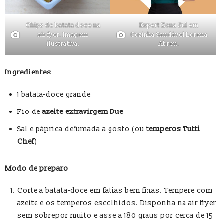
Chips de batata doce na
Expert Zona Sul em
air fyer. Imagem
Cozinha Saudável Lorena
ilustrativa.
Abreu.
Ingredientes
1 batata-doce grande
Fio de
azeite extravirgem Due
Sal e páprica defumada a gosto (ou
temperos Tutti
Chef
)
Modo de preparo
Corte a batata-doce em fatias bem finas. Tempere com
azeite e os temperos escolhidos. Disponha na air fryer
sem sobrepor muito e asse a 180 graus por cerca de 15