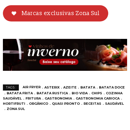
Marcas exclusivas Zona Sul
AIR FRYER
ASTERIX
AZEITE
BATATA
BATATA DOCE
TAGS :
BATATA FRITA
BATATA RUSTICA
BIO VIDA
CHIPS
COZINHA
SAUDÁVEL
FRITURA
GASTRONOMIA
GASTRONOMIA CARIOCA
HORTIFRUTI
ORGÂNICO
QUASI PRONTO
RECEITAS
SAUDÁVEL
ZONA SUL