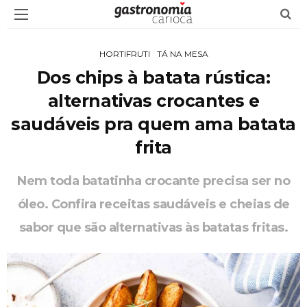
HORTIFRUTI
TÁ NA MESA
Dos chips à batata rústica:
alternativas crocantes e
saudáveis pra quem ama batata
frita
Nem toda batatinha crocante precisa ser no
óleo. Confira receitas saudáveis e cheias de
sabor que são alternativas às batatas fritas.