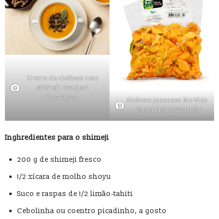
Creme de abóbora com
shimeji. Imagem
ilustrativa.
Abóbora japonesa Bio Vida
+ Quasi Pronto Zona Sul.
Inghredientes para o shimeji
200 g de shimeji fresco
1/2 xícara de molho shoyu
Suco e raspas de 1/2 limão‑tahiti
Cebolinha ou coentro picadinho, a gosto