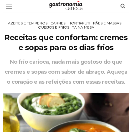
AZEITES E TEMPEROS
CARNES
HORTIFRUTI
PÃES E MASSAS
QUEIJOS E FRIOS
TÁ NA MESA
Receitas que confortam: cremes
e sopas para os dias frios
No frio carioca, nada mais gostoso do que
cremes e sopas com sabor de abraço. Aqueça
o coração e as refeições com essas receitas.