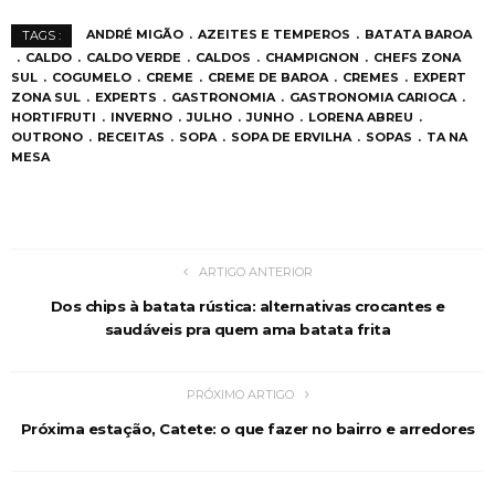
ANDRÉ MIGÃO
AZEITES E TEMPEROS
BATATA BAROA
TAGS :
CALDO
CALDO VERDE
CALDOS
CHAMPIGNON
CHEFS ZONA
SUL
COGUMELO
CREME
CREME DE BAROA
CREMES
EXPERT
ZONA SUL
EXPERTS
GASTRONOMIA
GASTRONOMIA CARIOCA
HORTIFRUTI
INVERNO
JULHO
JUNHO
LORENA ABREU
OUTRONO
RECEITAS
SOPA
SOPA DE ERVILHA
SOPAS
TA NA
MESA
ARTIGO ANTERIOR
Dos chips à batata rústica: alternativas crocantes e
saudáveis pra quem ama batata frita
PRÓXIMO ARTIGO
Próxima estação, Catete: o que fazer no bairro e arredores