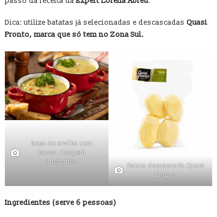
passo da receita da
Expert Lorena Abreu
.
Dica: utilize batatas já selecionadas e descascadas
Quasi
Pronto, marca que só tem no Zona Sul.
Sopa de ervilha com
bacon. Imagem
ilustrativa.
Batata descascada Quasi
Pronto.
Ingredientes (serve 6 pessoas)