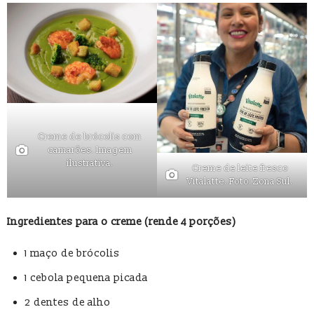
Creme de brócolis com
camarões. Imagem
ilustrativa.
Creme de leite fresco
Vitalatte. Foto: Zona Sul.
Ingredientes para o creme (rende 4 porções)
1 maço de brócolis
1 cebola pequena picada
2 dentes de alho