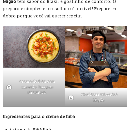
Migão
tem sabor do Brasil e gostinho de conforto. O
preparo é simples e o resultado é incrível! Prepare em
dobro porque você vai querer repetir.
Creme de fubá com
camarão. Imagem
ilustrativa.
Chef Zona Sul André
Migão.
Ingredientes para o creme de fubá
1 xícara de
fubá fino