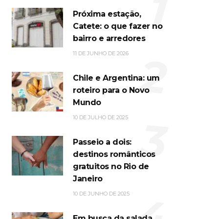
1
Próxima estação,
Catete: o que fazer no
bairro e arredores
2
11 DE JUNHO DE 2026
Chile e Argentina: um
roteiro para o Novo
Mundo
3
10 DE JULHO DE 2025
Passeio a dois:
destinos românticos
gratuitos no Rio de
Janeiro
4
10 DE JUNHO DE 2025
Em busca da salada