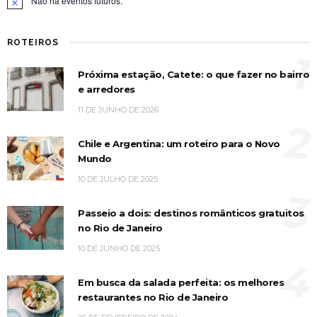
Não há eventos futuros.
Notice
ROTEIROS
1
Próxima estação, Catete: o que fazer no bairro
e arredores
11 DE JUNHO DE 2026
2
Chile e Argentina: um roteiro para o Novo
Mundo
10 DE JULHO DE 2025
3
Passeio a dois: destinos românticos gratuitos
no Rio de Janeiro
10 DE JUNHO DE 2025
4
Em busca da salada perfeita: os melhores
restaurantes no Rio de Janeiro