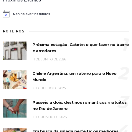
Não há eventos futuros.
Notice
ROTEIROS
1
Próxima estação, Catete: o que fazer no bairro
e arredores
11 DE JUNHO DE 2026
2
Chile e Argentina: um roteiro para o Novo
Mundo
10 DE JULHO DE 2025
3
Passeio a dois: destinos românticos gratuitos
no Rio de Janeiro
10 DE JUNHO DE 2025
4
Em busca da salada perfeita: os melhores