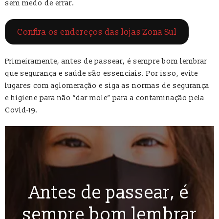
sem medo de errar.
Confira os endereços das lojas Zona Sul
Primeiramente, antes de passear, é sempre bom lembrar
que segurança e saúde são essenciais. Por isso, evite
lugares com aglomeração e siga as normas de segurança
e higiene para não “dar mole” para a contaminação pela
Covid-19.
Antes de passear, é
sempre bom lembrar