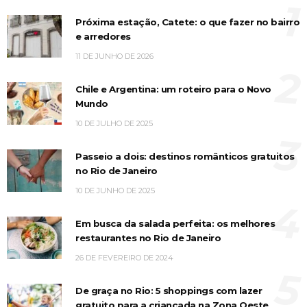
1
Próxima estação, Catete: o que fazer no bairro
e arredores
11 DE JUNHO DE 2026
2
Chile e Argentina: um roteiro para o Novo
Mundo
10 DE JULHO DE 2025
3
Passeio a dois: destinos românticos gratuitos
no Rio de Janeiro
10 DE JUNHO DE 2025
4
Em busca da salada perfeita: os melhores
restaurantes no Rio de Janeiro
26 DE FEVEREIRO DE 2024
5
De graça no Rio: 5 shoppings com lazer
gratuito para a criançada na Zona Oeste