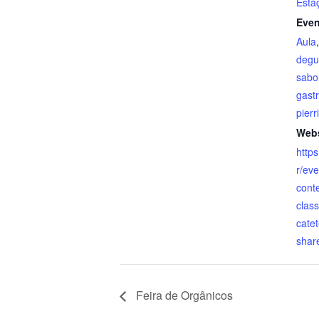
Esta
Even
Aula
degu
sabo
gast
pierr
Webs
http
r/eve
cont
clas
cate
shar
Feira de Orgânicos