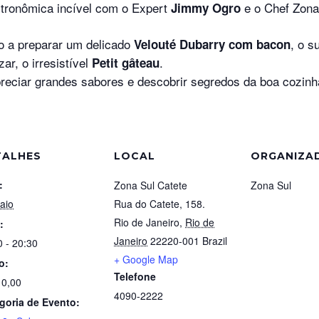
tronômica incível com o Expert
e o Chef Zon
Jimmy Ogro
o a preparar um delicado
, o s
Velouté Dubarry com bacon
zar, o irresistível
.
Petit gâteau
reciar grandes sabores e descobrir segredos da boa cozinh
TALHES
LOCAL
ORGANIZA
:
Zona Sul Catete
Zona Sul
aio
Rua do Catete, 158.
Rio de Janeiro
,
Rio de
:
Janeiro
22220-001
Brazil
0 - 20:30
+ Google Map
o:
Telefone
0,00
4090-2222
goria de Evento: