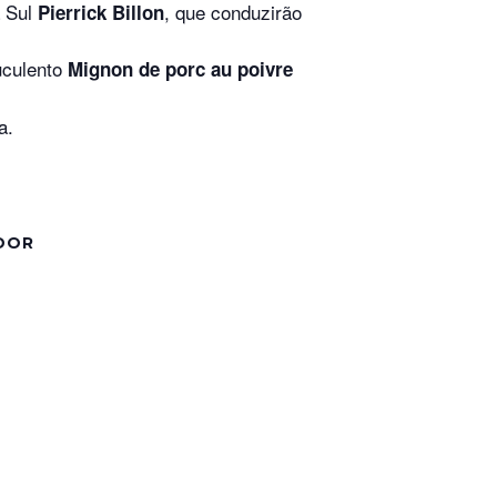
a Sul
, que conduzirão
Pierrick Billon
uculento
Mignon de porc au poivre
a.
DOR