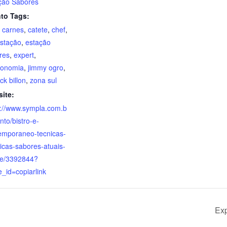
ção Sabores
to Tags:
,
carnes
,
catete
,
chef
,
stação
,
estação
res
,
expert
,
ronomia
,
jimmy ogro
,
ick billon
,
zona sul
ite:
s://www.sympla.com.b
nto/bistro-e-
emporaneo-tecnicas-
sicas-sabores-atuais-
te/3392844?
e_id=copiarlink
Exp