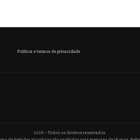
Política e termos de privacidade
2026 – Todos os direitos reservados.
umo de bebidas alcoólicas são proibidos para menores de 18 anos. Be