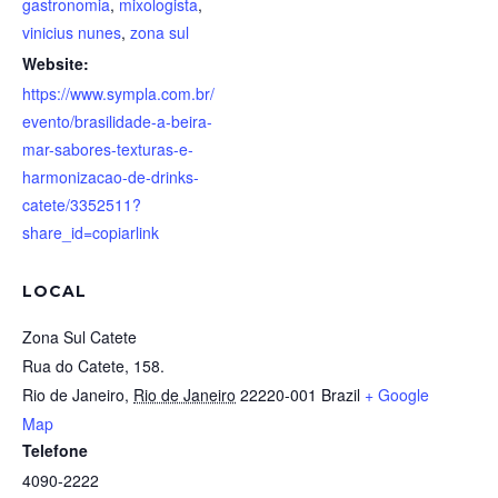
gastronomia
,
mixologista
,
vinicius nunes
,
zona sul
Website:
https://www.sympla.com.br/
evento/brasilidade-a-beira-
mar-sabores-texturas-e-
harmonizacao-de-drinks-
catete/3352511?
share_id=copiarlink
LOCAL
Zona Sul Catete
Rua do Catete, 158.
Rio de Janeiro
,
Rio de Janeiro
22220-001
Brazil
+ Google
Map
Telefone
4090-2222