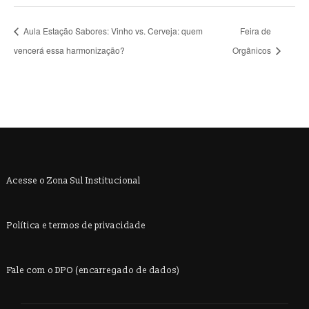
Aula Estação Sabores: Vinho vs. Cerveja: quem
Feira de
vencerá essa harmonização?
Orgânicos
Acesse o Zona Sul Institucional
Política e termos de privacidade
Fale com o DPO (encarregado de dados)