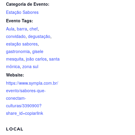
Categoria de Evento:
Estação Sabores
Evento Tags:
Aula
,
barra
,
chef
,
convidado
,
degustação
,
estação sabores
,
gastronomia
,
gisele
mesquita
,
joão carlos
,
santa
mônica
,
zona sul
Website:
https://www.sympla.com.br/
evento/sabores-que-
conectam-
culturas/3390900?
share_id=copiarlink
LOCAL