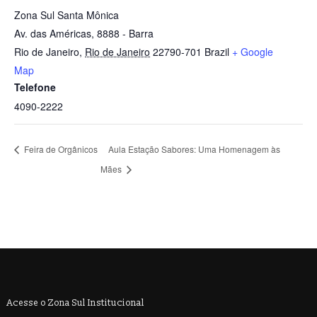
Zona Sul Santa Mônica
Av. das Américas, 8888 - Barra
Rio de Janeiro
,
Rio de Janeiro
22790-701
Brazil
+ Google
Map
Telefone
4090-2222
Feira de Orgânicos
Aula Estação Sabores: Uma Homenagem às
Mães
Acesse o Zona Sul Institucional