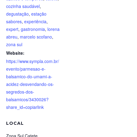
cozinha saudável
,
degustação
,
estação
sabores
,
experiência
,
expert
,
gastronomia
,
lorena
abreu
,
marcelo scofano
,
zona sul
Website:
https://www.sympla.com.br/
evento/parmesao-e-
balsamico-do-umami-a-
acidez-desvendando-os-
segredos-dos-
balsamicos/3430026?
share_id=copiarlink
LOCAL
Zona Sul Catete