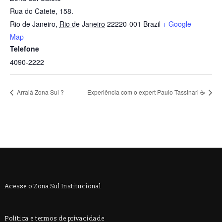
Rua do Catete, 158.
Rio de Janeiro
,
Rio de Janeiro
22220-001
Brazil
+ Google
Map
Telefone
4090-2222
Arraiá Zona Sul ?
Experiência com o expert Paulo Tassinari ☕
Acesse o Zona Sul Institucional
Política e termos de privacidade