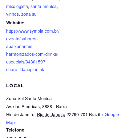
mixologista
,
santa mônica
,
vinhos
,
zona sul
Website:
https://www.sympla.com.br/
evento/sabores-
apaixonantes-
harmonizados-com-drinks-
especiais/3430159?
share_id=copiarlink
LOCAL
Zona Sul Santa Mônica
Av. das Américas, 8888 - Barra
Rio de Janeiro
,
Rio de Janeiro
22790-701
Brazil
+ Google
Map
Telefone
4090-2222