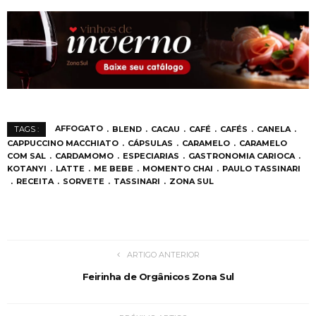
AFFOGATO
BLEND
CACAU
CAFÉ
CAFÉS
CANELA
TAGS :
CAPPUCCINO MACCHIATO
CÁPSULAS
CARAMELO
CARAMELO
COM SAL
CARDAMOMO
ESPECIARIAS
GASTRONOMIA CARIOCA
KOTANYI
LATTE
ME BEBE
MOMENTO CHAI
PAULO TASSINARI
RECEITA
SORVETE
TASSINARI
ZONA SUL
ARTIGO ANTERIOR
Feirinha de Orgânicos Zona Sul