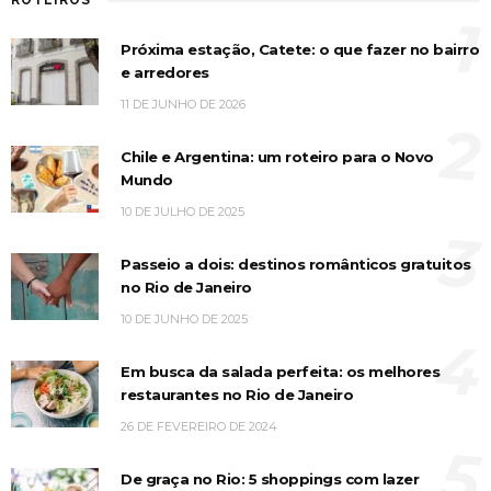
1
Próxima estação, Catete: o que fazer no bairro
e arredores
11 DE JUNHO DE 2026
2
Chile e Argentina: um roteiro para o Novo
Mundo
10 DE JULHO DE 2025
3
Passeio a dois: destinos românticos gratuitos
no Rio de Janeiro
10 DE JUNHO DE 2025
4
Em busca da salada perfeita: os melhores
restaurantes no Rio de Janeiro
26 DE FEVEREIRO DE 2024
5
De graça no Rio: 5 shoppings com lazer