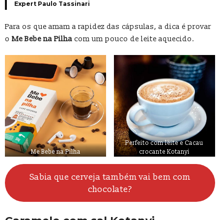
Expert Paulo Tassinari
Para os que amam a rapidez das cápsulas, a dica é provar
o
Me Bebe na Pilha
com um pouco de leite aquecido.
Perfeito com leite e Cacau
Me Bebe na Pilha
crocante Kotanyi
Sabia que cerveja também vai bem com
chocolate?