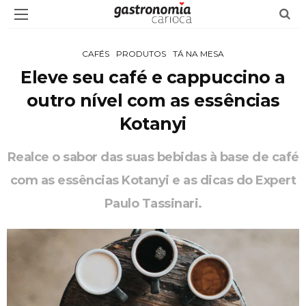
CAFÉS
PRODUTOS
TÁ NA MESA
Eleve seu café e cappuccino a
outro nível com as essências
Kotanyi
Realce o sabor das suas bebidas à base de café
com as essências Kotanyi e as dicas do Expert
Paulo Tassinari.