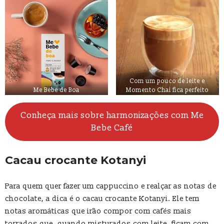
Com um pouco de leite e
Me Bebe de Boa
Momento Chai fica perfeito
Conheça mais sobre harmonizações com Me
Bebe Café
Cacau crocante Kotanyi
Para quem quer fazer um cappuccino e realçar as notas de
chocolate, a dica é o cacau crocante Kotanyi. Ele tem
notas aromáticas que irão compor com cafés mais
torrados que, quando misturados com leite, ficam com