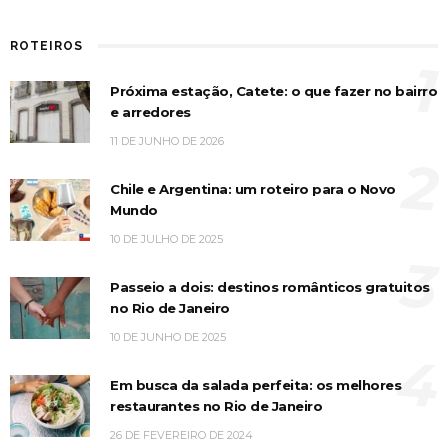
ROTEIROS
1
Próxima estação, Catete: o que fazer no bairro
e arredores
11 DE JUNHO DE 2026
2
Chile e Argentina: um roteiro para o Novo
Mundo
10 DE JULHO DE 2025
3
Passeio a dois: destinos românticos gratuitos
no Rio de Janeiro
10 DE JUNHO DE 2025
4
Em busca da salada perfeita: os melhores
restaurantes no Rio de Janeiro
26 DE FEVEREIRO DE 2024