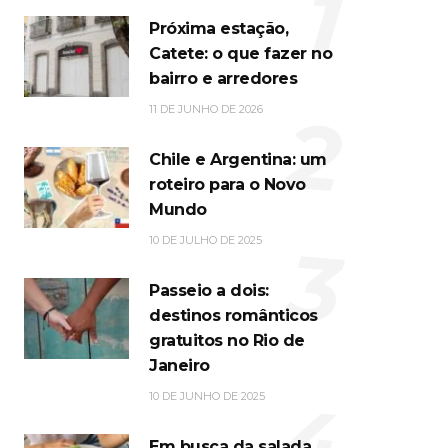
1
Próxima estação,
Catete: o que fazer no
bairro e arredores
2
11 DE JUNHO DE 2026
Chile e Argentina: um
roteiro para o Novo
Mundo
3
10 DE JULHO DE 2025
Passeio a dois:
destinos românticos
gratuitos no Rio de
Janeiro
4
10 DE JUNHO DE 2025
Em busca da salada