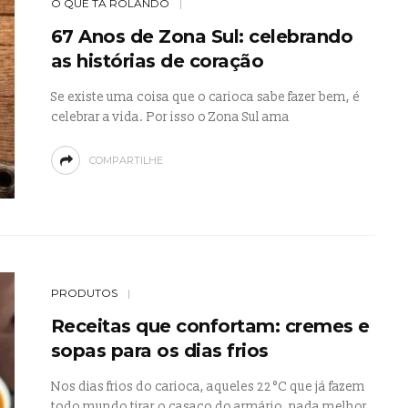
O QUE TÁ ROLANDO
67 Anos de Zona Sul: celebrando
as histórias de coração
Se existe uma coisa que o carioca sabe fazer bem, é
celebrar a vida. Por isso o Zona Sul ama
COMPARTILHE
PRODUTOS
Receitas que confortam: cremes e
sopas para os dias frios
Nos dias frios do carioca, aqueles 22 °C que já fazem
todo mundo tirar o casaco do armário, nada melhor