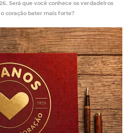
26. Será que você conhece os verdadeiros
o coração bater mais forte?