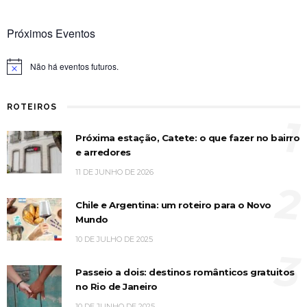
Próximos Eventos
Não há eventos futuros.
Notice
ROTEIROS
1
Próxima estação, Catete: o que fazer no bairro
e arredores
11 DE JUNHO DE 2026
2
Chile e Argentina: um roteiro para o Novo
Mundo
10 DE JULHO DE 2025
3
Passeio a dois: destinos românticos gratuitos
no Rio de Janeiro
10 DE JUNHO DE 2025