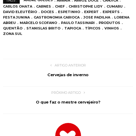
ANDRE GUEDES
ARRAIÁ
ARROZ DOCE
CANJICA
TAGS :
CARLOS OHATA
CARNES
CHEF
CHRISTOPHE LIDY
CUMARU
DAVID ELEUTÉRIO
DOCES
ESPETINHO
EXPERT
EXPERTS
FESTA JUNINA
GASTRONOMIA CARIOCA
JOSE PADILHA
LORENA
ABREU
MARCELO SCOFANO
PAULO TASSINARI
PRODUTOS
QUENTÃO
STANISLAS BRITO
TAPIOCA
TÍPICOS
VINHOS
ZONA SUL
ARTIGO ANTERIOR
Cervejas de inverno
PRÓXIMO ARTIGO
O que faz o mestre cervejeiro?