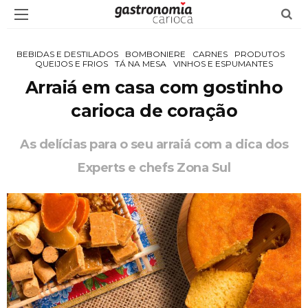
BEBIDAS E DESTILADOS
BOMBONIERE
CARNES
PRODUTOS
QUEIJOS E FRIOS
TÁ NA MESA
VINHOS E ESPUMANTES
Arraiá em casa com gostinho
carioca de coração
As delícias para o seu arraiá com a dica dos
Experts e chefs Zona Sul